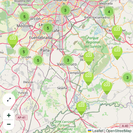
3
4
5
5
5
3
5
3
+
−
Leaflet
|
OpenStreetMap