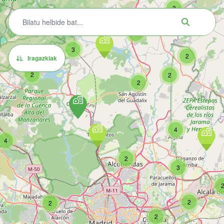
3
8
3
2
Iragazkiak
2
2
2
4
4
2
3
2
2
2